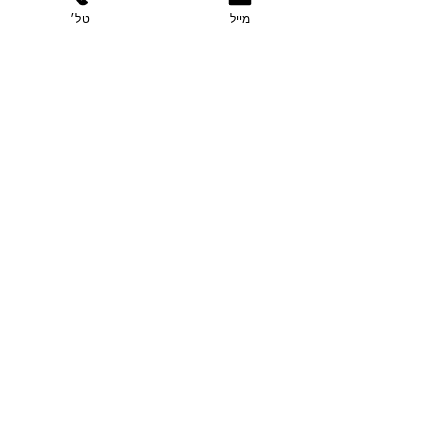
מייל
טל׳
תגובות