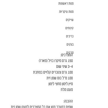
מנות ראשונות
מנות עיקריות
שייקים
קינוחים
כריכים
בצקים
מרקים
המצרכים‭:‬
150 גרם מיקרו בזיל (מארז)
3-4 שיני שום
100 גרם צנוברים קלויים במחבת
100 מ״ל כוס שמן זית
מיץ לימון מחצי לימון
מעט מלח
ההכנה‭:‬
שמים במעבד מזון את כל המצרכים למעט שמן זית 