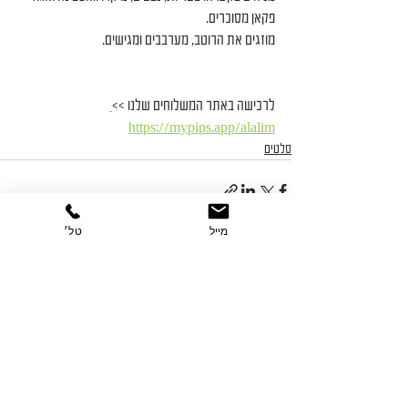
פקאן מסוכרים.
מוזגים את הרוטב, מערבבים ומגישים.
לרכישה באתר המשלוחים שלנו >>
https://mypips.app/alalim
סלטים
מייל
טל׳
הצג הכול
פוסטים אחרונים