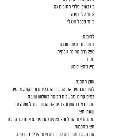
2 גבעולי סלרי חתוכים גס
2 יח׳ עלי דפנה
2 יח׳ פלפל אנגלי
לחומוס-
1 חבילת חומוס מונבט
250 גרם טחינה גולמית
מלח
מיץ מחצי לימון
אופן ההכנה
לסיר מכניסים את הבשר, התבלינים והירקות, מכסים 
במים קרים ומבשלים מכוסה כשלוש שעות
מכבים את האש ומצננים את הבשר בנוזל שעה עד 
שעה וחצי.
מסננים את הנוזל ומצמצמים (מרתיחים) אותו עד קבלת 
חצי מהכמות 
את הבשר מפוררים לפירורים ואת הירקות זורקים.