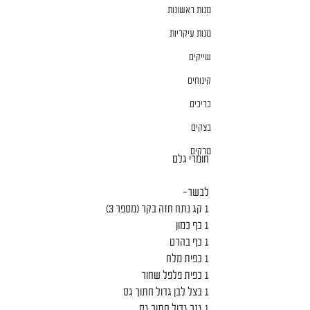
מנות ראשונות
מנות עיקריות
שייקים
קינוחים
כריכים
בצקים
מרקים
חומרי גלם
לבשר-
1 קג נתח חזה בקר (מספר 3)
1 כף כמון
1 כף בהרט
1 כפית מלח
1 כפית פלפל שחור
1 בצל לבן גדול חתוך גס
1 גזר גדול חתוך גס