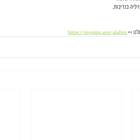
יליה בנדיבות.
נו >>
 https://mypips.app/alalim