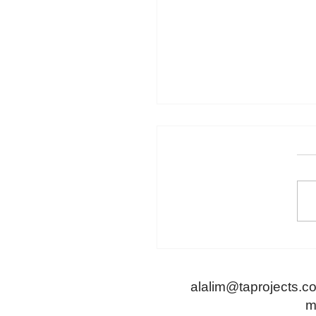
גבינות עם מיקרו ראשד
alalim@taprojects.c