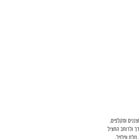
צננים ומקלפים.
ך ולרוחב החציל
, מלח ופלפל.