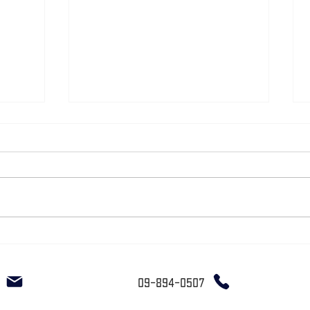
סופלה 
סלט פומלות תאילנדי -׳יאם סום הו׳ עם
מיקרו כוסברה
o
09-894-0507
m