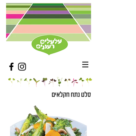
סלט‭ ‬נתח‭ ‬חקלאים