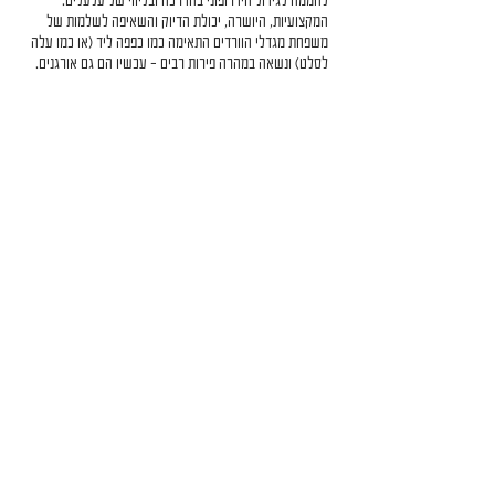
לחממה לגידול הידרופוני בהדרכה ובליווי של עלעלים.
המקצועיות, היושרה, יכולת הדיוק והשאיפה לשלמות של
משפחת מגדלי הוורדים התאימה כמו כפפה ליד (או כמו עלה
לסלט) ונשאה במהרה פירות רבים – עכשיו הם גם אורגנים.