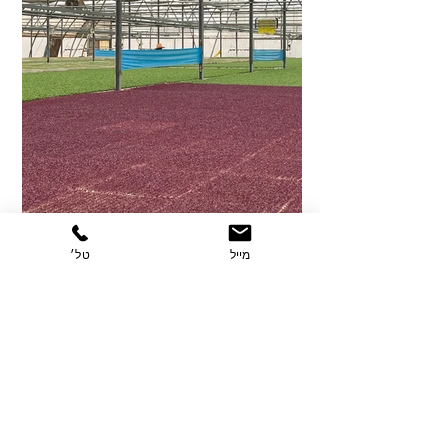
מייל
טל׳