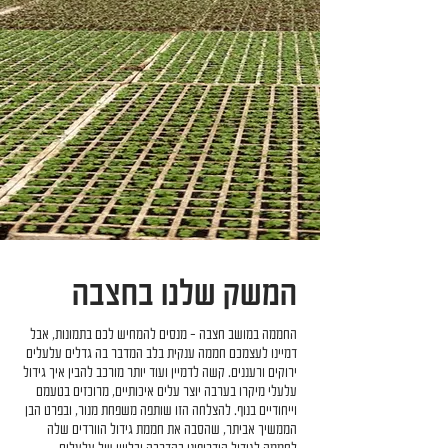
המשק שלנו בחצבה
החממה במושב חצבה – מנסים להמחיש לכם בתמונות, אבל
דמיינו לעצמכם חממה ענקית בלב המדבר בה גדלים עלעלים
ירוקים ורעננים. קשה לדמיין ועוד יותר מורכב להבין איך גידול
עלעלי מיקרו בערבה יוצר עלים איכותיים, מרוכזים בטעמם
וייחודיים בנוף. להצלחה הזו שותפה משפחת מנור, ובפרט הבן
הממשיך אביתר, שהסבה את חממת גידול הוורדים שלה