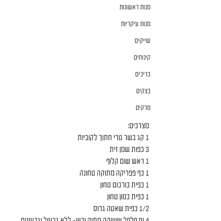
מנות ראשונות
מנות עיקריות
שייקים
קינוחים
כריכים
בצקים
מרקים
מצרכים:
1 קג בשר טרי חתוך לקוביות
3 כפות שמן זית
1 ראש שום קלוף
1 כף פפריקה מתוקה טחונה
1 כפית כורכום טחון
1 כפית כמון טחון
1/2 כפית שאטה גרוס
4 יח פלפל שושקה מתוק יבש- ללא גבעול וגרעינים