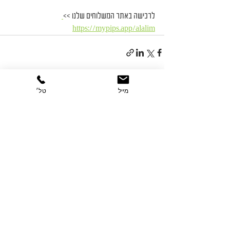
לרכישה באתר המשלוחים שלנו >>
https://mypips.app/alalim
מייל
טל׳
הצג הכול
פוסטים אחרונים