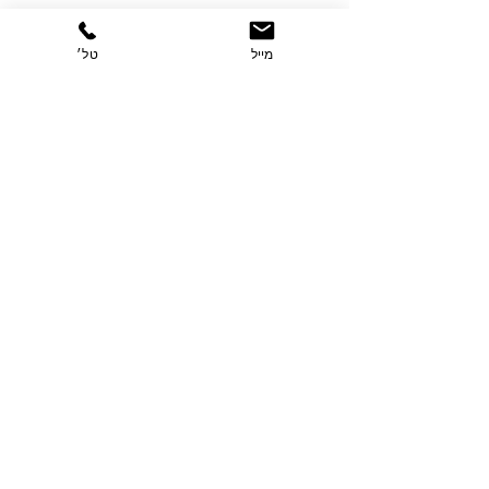
הצג הכול
פוסטים אחרונים
מייל
טל׳