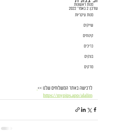
מנות ראשונות
עודכן:
2 באפר׳ 2022
מנות עיקריות
שייקים
קינוחים
כריכים
בצקים
מרקים
לרכישה באתר המשלוחים שלנו >>
https://mypips.app/alalim