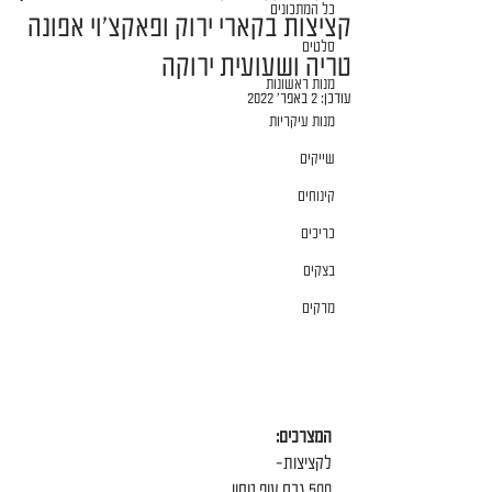
כל המתכונים
קציצות בקארי ירוק ופאקצ׳וי אפונה
סלטים
טריה ושעועית ירוקה
מנות ראשונות
עודכן:
2 באפר׳ 2022
מנות עיקריות
שייקים
קינוחים
כריכים
בצקים
מרקים
המצרכים:
לקציצות-
500 גרם עוף טחון