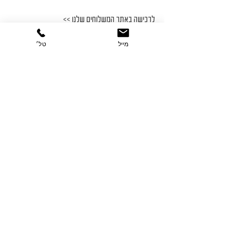
לרכישה באתר המשלוחים שלנו >>
https://mypips.app/alalim
מייל
טל׳
מנות עיקריות
הצג הכול
פוסטים אחרונים