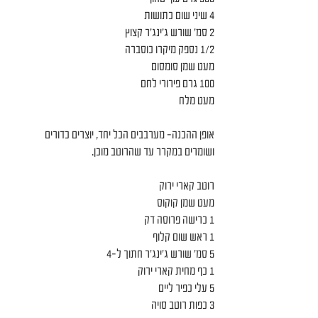
4 שיני שום כתושות
2 סמ' שורש ג'ינג'ר קצוץ
1/2 נספק מיקרו כוסברה
מעט שמן סומסום
100 גרם פירורי לחם
מעט מלח
אופן ההכנה- מערבבים הכל יחד, יוצרים כדורים 
ושומרים במקרר עד שהרוטב מוכן.
רוטב קארי ירוק
מעט שמן קוקוס
1 כרישה פרוסה דק
1 ראש שום קלוף
5 סמ' שורש ג'ינג'ר חתוך ל-4
1 כף מחית קארי ירוק
5 עלי כפיר ליים
3 כפות רוטב סויה