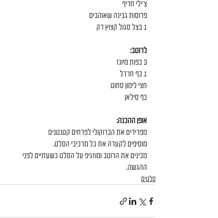
צ׳ילי חריף
פרוסות גבינה שאוהבים
1 בצל סגול קצוץ דק
לרוטב:
3 כפות מיונז
1 כף חרדל
חצי לימון סחוט
כף סילאן
אופן ההכנה:
מפרידים את הברוקולי לפרחים קטנטנים
מוסיפים לקערה את כל מרכיבי הסלט.
מכינים את הרוטב ומוזגיפ על הסלט כשעתיים לפני 
ההגשה.
סלטים