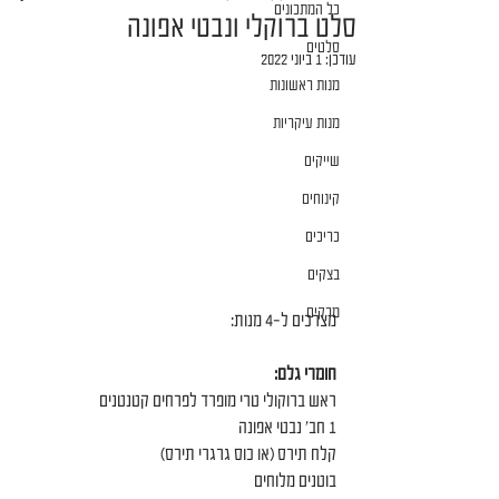
כל המתכונים
סלט ברוקלי ונבטי אפונה
סלטים
עודכן:
1 ביוני 2022
מנות ראשונות
מנות עיקריות
שייקים
קינוחים
כריכים
בצקים
מרקים
מצרכים ל-4 מנות:
חומרי גלם:
ראש ברוקולי טרי מופרד לפרחים קטנטנים
1 חב׳ נבטי אפונה
קלח תירס (או כוס גרגרי תירס)
בוטנים מלוחים