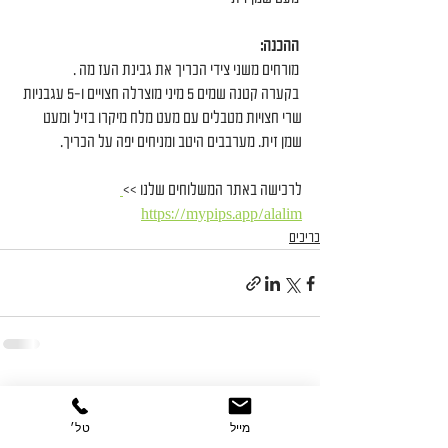
ההכנה:
 מורחים משני צידי הכריך את גבינת העז מה .
 בקערה קטנה שמים 5 מיני מוצרלה חצויים ו-5 עגבניות 
שרי חצויות מטבלים עם מעט מלח מיקרו בזיל ומעט 
שמן זית. מערבבים היטב ומניחים יפה על הכריך.
לרכישה באתר המשלוחים שלנו >>
https://mypips.app/alalim
כריכים
הצג הכול
פוסטים אחרונים
מייל
טל׳