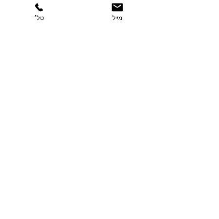
הצג הכול
פוסטים אחרונים
מייל
טל׳
שייק כתום
תגובות