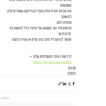
משמשים
את קוביות הקרח וחלק מעלי הבזיליקום (שומרים חלק 
לקישוט)
טוחנים היטב.
מגישים מיד עם  משמש ועלי מיקרו בזיל לקישוט וכף 
׳קרם פרש׳
אפשר להגיש ליד מקל בצק עלים או עוגיה כלשהי.
לרכישה באתר המשלוחים שלנו >>
https://mypips.app/alalim
שייקים
קינוחים