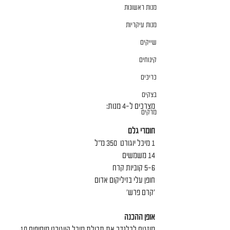
מנות ראשונות
מנות עיקריות
שייקים
קינוחים
כריכים
בצקים
מצרכים ל-4 מנות:
מרקים
חומרי גלם
1 מיכל יוגורט  350 מ״ל
14 משמשים
5-6 קוביות קרח
חופן עלי בזיליקום אדום
׳קרם פרש׳
אופן ההכנה
מוזגים לבלנדר את תכולת מיכל היוגורט מוסיפים 10 