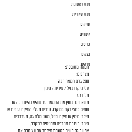
מנות ראשונות
מנות עיקריות
שייקים
קינוחים
כריכים
בצקים
מרקים
חמאה מתובלת:
מצרכים:
200 גרם חמאה רכה
עלי מיקרו בזיל / עירית / טימין
מלח גס
משאירים  בחוץ את החמאה עד שהיא נהיית רכה או 
שמים כחצי דקה במיקרו. גוזרים מעלי  המיקרו עירית או 
מיקרו טימין או מיקרו בזיל, מעט מלח גס, מערבבים 
היטב  בעזרת מטרפה ומכניסים למקרר.
אפשר גם לשים בקערת מיקסר עם וו גיטרה את 