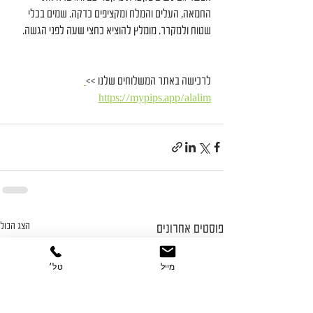
החמאה, העלים והמלח ומקציפים כדקה. שמים בכלי 
שטוח ולמקרר. מומלץ להוציא כחצי שעה לפני הגשה.
לרכישה באתר המשלוחים שלנו >>
https://mypips.app/alalim
הצג הכול
פוסטים אחרונים
מייל
טל׳