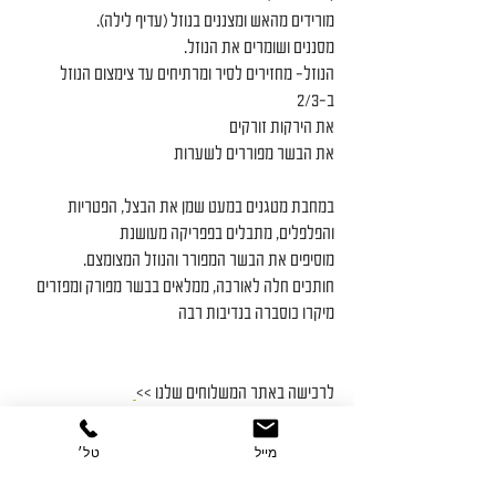
מורידים מהאש ומצננים בנוזל (עדיף לילה).
מסננים ושומרים את הנוזל.
הנוזל- מחזירים לסיר ומרתיחים עד צימצום הנוזל 
ב-2/3
את הירקות זורקים
את הבשר מפוררים לשערות
במחבת מטגנים במעט שמן את הבצל, הפטריות 
והפלפלים, מתבלים בפפריקה מעושנת
מוסיפים את הבשר המפורר והנוזל המצומצם.
חותכים חלה לאורכה, ממלאים בבשר מפורק ומפזרים 
מיקרו כוסברה בנדיבות רבה
לרכישה באתר המשלוחים שלנו >>
https://mypips.app/alalim
מייל
טל׳