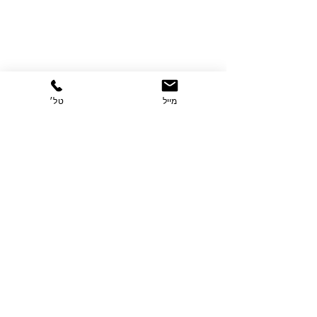
מייל
טל׳
תגובות