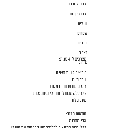
מנות ראשונות
מנות עיקריות
שייקים
קינוחים
כריכים
בצקים
מצרכים ל-4 מנות:
מרקים
6 ביצים קשות חצויות
1 כף מיונז
4 ס״מ שורש חזרת מגורד
1/2 סלק מבושל חתוך לקוביות גסות
מעט מלח
הוראות‭ ‬הכנה‭:‬
אופן ההכנה
בכלי גבוה המתאים לבלנדר מוט מכניסים את השורש 