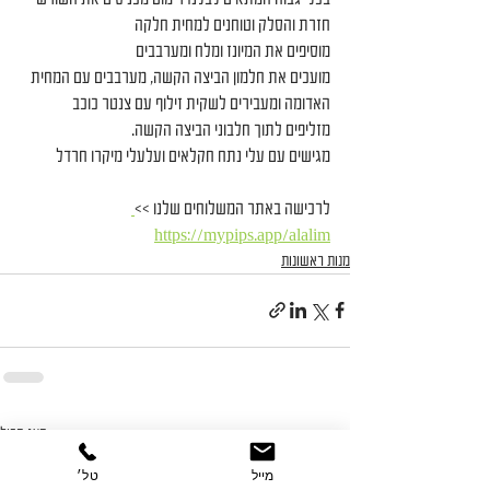
חזרת והסלק וטוחנים למחית חלקה
מוסיפים את המיונז ומלח ומערבבים
מועכים את חלמון הביצה הקשה, מערבבים עם המחית 
האדומה ומעבירים לשקית זילוף עם צנטר כוכב
מזליפים לתוך חלבוני הביצה הקשה.
מגישים עם עלי נתח חקלאים ועלעלי מיקרו חרדל
לרכישה באתר המשלוחים שלנו >>
https://mypips.app/alalim
מנות ראשונות
הצג הכול
פוסטים אחרונים
מייל
טל׳